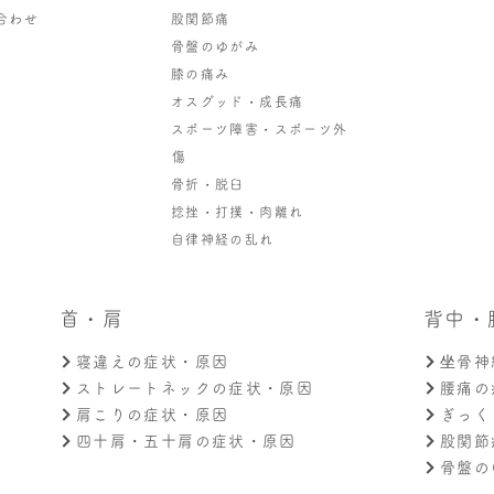
合わせ
股関節痛
骨盤のゆがみ
膝の痛み
オスグッド・成長痛
スポーツ障害・スポーツ外
傷
骨折・脱臼
捻挫・打撲・肉離れ
自律神経の乱れ
首・肩
背中・
寝違えの症状・原因
坐骨神
ストレートネックの症状・原因
腰痛の
肩こりの症状・原因
ぎっく
四十肩・五十肩の症状・原因
股関節
骨盤の