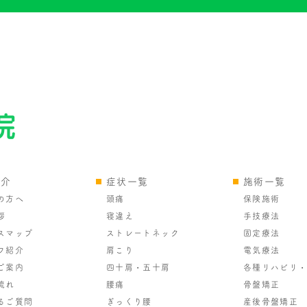
紹介
症状一覧
施術一覧
の方へ
頭痛
保険施術
拶
寝違え
手技療法
スマップ
ストレートネック
固定療法
フ紹介
肩こり
電気療法
ご案内
四十肩・五十肩
各種リハビリ
流れ
腰痛
骨盤矯正
るご質問
ぎっくり腰
産後骨盤矯正